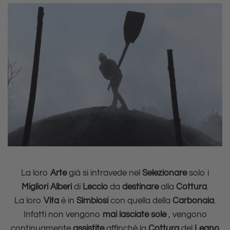
La loro
Arte
già si intravede nel
Selezionare
solo i
Migliori Alberi
di
Leccio
da
destinare
alla
Cottura
.
La loro
Vita
è in
Simbiosi
con quella della
Carbonaia
.
Infatti non vengono
mai lasciate sole
, vengono
continuamente
assistite
affinchè la
Cottura
del
Legno