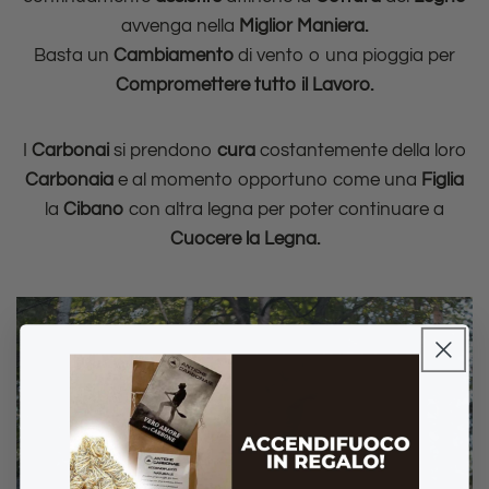
avvenga nella
Miglior Maniera.
Basta un
Cambiamento
di vento o una pioggia per
Compromettere tutto il Lavoro.
I
Carbonai
si prendono
cura
costantemente della loro
Carbonaia
e al momento opportuno come una
Figlia
la
Cibano
con altra legna per poter continuare a
Cuocere la Legna.