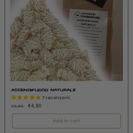
Accendifuoco Naturale
7 recensioni
Regular
Sale
€4,90
€6,80
price
price
Add to cart