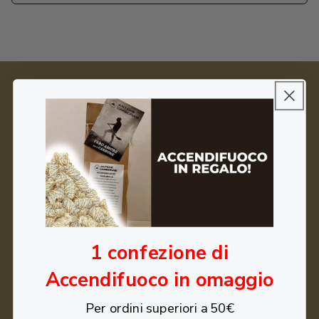
NEWSLETTER
A che mail possiamo inviarti sconti ed offerte
esclusive?
Email
1 confezione di
HAI BISOGNO DI AIUTO?
Accendifuoco in omaggio
I nostri punti vendita
Per ordini superiori a 50€